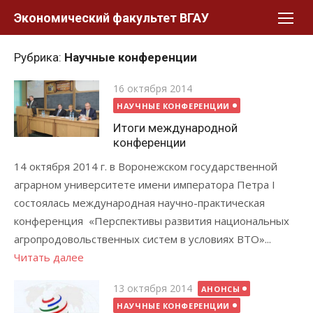
Перейти
Экономический факультет ВГАУ
к
контенту
Рубрика:
Научные конференции
Posted
16 октября 2014
on
НАУЧНЫЕ КОНФЕРЕНЦИИ
Итоги международной
конференции
14 октября 2014 г. в Воронежском государственной
аграрном университете имени императора Петра I
состоялась международная научно-практическая
конференция «Перспективы развития национальных
агропродовольственных систем в условиях ВТО»...
Читать далее
Posted
13 октября 2014
АНОНСЫ
on
НАУЧНЫЕ КОНФЕРЕНЦИИ