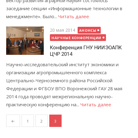
вектор развития аграрной науки» состоялось
заседание секции «Информационные технологии в
менеджменте». Было...
Читать далее
Posted
20 мая 2014
АНОНСЫ
on
НАУЧНЫЕ КОНФЕРЕНЦИИ
Конференция ГНУ НИИЭОАПК
ЦЧР 2014
Научно-исследовательский институт экономики и
организации агропромышленного комплекса
Центрально-Черноземного района Российской
Федерации и ФГБОУ ВПО Воронежский ГАУ 28 мая
2014 года проводят межрегиональную научно-
практическую конференцию на...
Читать далее
Навигация
←
1
2
3
по
записям