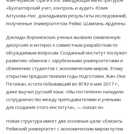
Жан-Франсис Ори и к.э.н, заведующая магистратурой
«Бухгалтерский учет, контроль и аудит» Юлия
Алтухова-Нис докладывали результаты исследований,
полученные Университетом Реймс Шампань-Арденны.
Доклады Воронежских ученых вызвали оживленную
дискуссию и интерес к совместным разработкам по
обсуждаемым вопросам. Созданный институт послужит
развитию обменов с зарубежными университетами и
сближению студентов с экономическим миром. Этому
открытию предшествовали годы подготовки. Жан-Люк
Петижан, кстати побывавший во ВГАУ в мае 2017 г.,
даже выучил русский язык. «Мы постепенно наладили
сотрудничество между преподавателями и учёными
для создания этого института», — сказал он.
Новая структура имеет две основные цели: сблизить
Реймский университет с экономическим миром путем