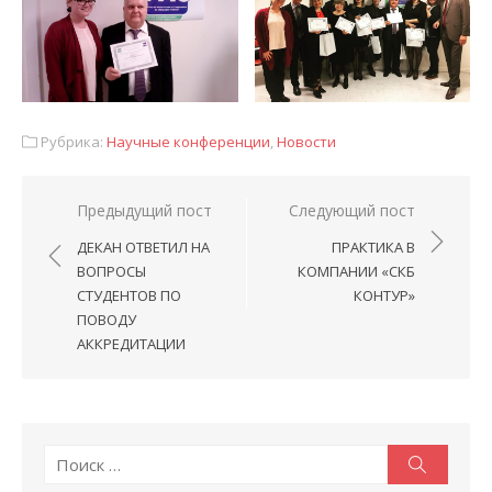
Рубрика:
Научные конференции
,
Новости
Навигация
Предыдущий пост
Следующий пост
по
ДЕКАН ОТВЕТИЛ НА
ПРАКТИКА В
записям
ВОПРОСЫ
КОМПАНИИ «СКБ
СТУДЕНТОВ ПО
КОНТУР»
ПОВОДУ
АККРЕДИТАЦИИ
Поиск:
Поиск