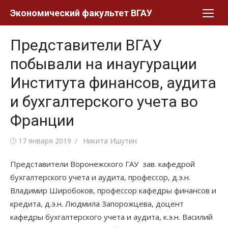
Перейти
Экономический факультет ВГАУ
к
контенту
Представители ВГАУ
побывали на инаугурации
Института финансов, аудита
и бухгалтерского учета во
Франции
Posted
Author
17 января 2019
Никита Ишутин
on
Представители Воронежского ГАУ зав. кафедрой
бухгалтерского учета и аудита, профессор, д.э.н.
Владимир Широбоков, профессор кафедры финансов и
кредита, д.э.н. Людмила Запорожцева, доцент
кафедры бухгалтерского учета и аудита, к.э.н. Василий