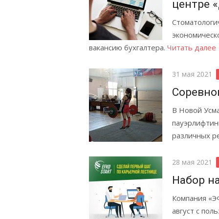
центре 
Стоматологи
экономическо
вакансию бухгалтера.
Читать далее
Posted
31 мая 2021
on
Соревно
В Новой Усма
пауэрлифтинг
различных р
Posted
28 мая 2021
on
Набор н
Компания «Э
август с пол