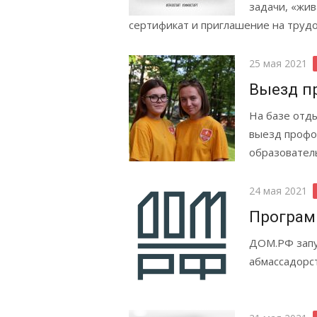
задачи, «жив
сертификат и приглашение на труд
Posted
25 мая 2021
on
Выезд п
На базе отды
выезд профор
образовател
Posted
24 мая 2021
on
Програм
ДОМ.РФ запу
абмассадорс