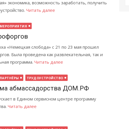
Р
ая» экономика, возможность заработать, получить
оустройство.
Читать далее
МЕРОПРИЯТИЯ
рофоргов
ха «Немецкая слобода» с 21 по 23 мая прошел
гов. Была проведена как развлекательная, так и
ьная программа.
Читать далее
ПАРТНЁРЫ
ТРУДОУСТРОЙСТВО
ма абмассадорства ДОМ.РФ
скает в Едином сервисном центре программу
тва.
Читать далее