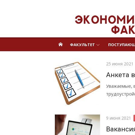
Перейти
Экономический
к
контенту
факультет ВГАУ
ФАКУЛЬТЕТ
ПОСТУПАЮ
Posted
25 июня 2021
on
Анкета 
Уважаемые, 
трудоустрой
Posted
9 июня 2021
on
Ваканси