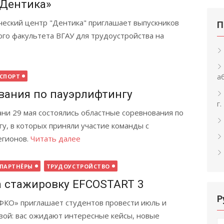
«Дентика»
ческий центр "Дентика" приглашает выпускников
П
го факультета ВГАУ для трудоустройства на
а
СПОРТ
вания по пауэрлифтингу
г
ни 29 мая состоялись областные соревнования по
у, в которых приняли участие команды с
егионов.
Читать далее
ПАРТНЁРЫ
ТРУДОУСТРОЙСТВО
а стажировку EFCOSTART 3
Р
ФКО» приглашает студентов провести июль и
ьзой: вас ожидают интересные кейсы, новые