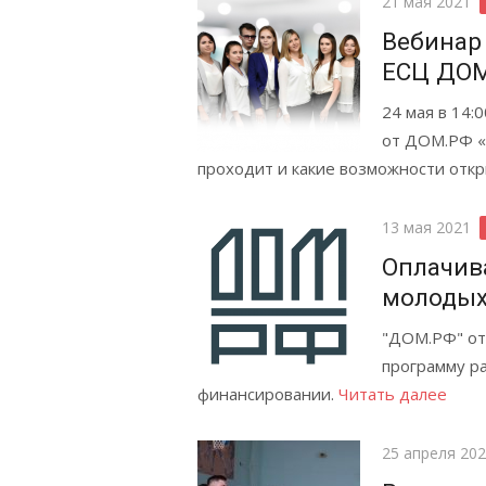
Posted
21 мая 2021
on
Вебинар
ЕСЦ ДО
24 мая в 14:
от ДОМ.РФ «
проходит и какие возможности отк
Posted
13 мая 2021
on
Оплачив
молодых
"ДОМ.РФ" от
программу р
финансировании.
Читать далее
Posted
25 апреля 20
on