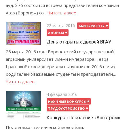
ауд. 376 состоится встреча представителей компании
Atos (Воронеж) со...
Читать далее
Posted
22 марта 2016
АБИТУРИЕНТУ
on
АНОНСЫ
День открытых дверей ВГАУ!
26 марта 2016 года Воронежский государственный
аграрный университет имени императора Петра
I распахнёт свои двери для выпускников 2016 г. и их
родителей! Уважаемые студенты и преподаватели,...
Читать далее
Posted
4 февраля 2016
on
НАУЧНЫЕ КОНКУРСЫ
ТРУДОУСТРОЙСТВО
Конкурс «Поколение «Ангстрем»
Поддержка студенческой молодёжи,