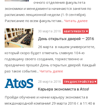
очного отделения факультета
экономики и менеджмента начинаются занятия по
расписанию лекционной недели (1-9 сентября).
Расписание по всем факультетам...
Читать далее
Posted
30 марта 2016
АБИТУРИЕНТУ
on
День открытых дверей — 2016
26 марта в нашем университете,
который скоро будет отмечать славную 104-ю
годовщину своего создания, торжественно и
празднично прошёл День открытых дверей. Каждый
раз такое событие...
Читать далее
Posted
28 марта 2016
ТРУДОУСТРОЙСТВО
on
Карьера экономиста в Atos!
Пройди обучение и начни карьеру экономиста в
международной компании! 29 марта 2016 г. в 11:40 в