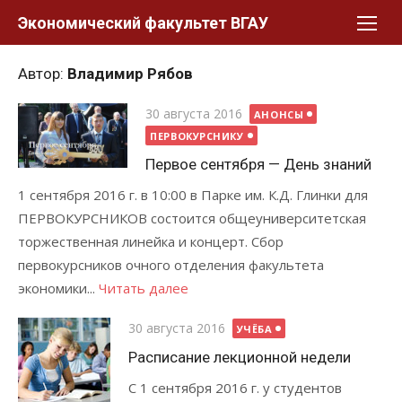
Перейти
Экономический факультет ВГАУ
к
контенту
Автор:
Владимир Рябов
Posted
30 августа 2016
АНОНСЫ
on
ПЕРВОКУРСНИКУ
Первое сентября — День знаний
1 сентября 2016 г. в 10:00 в Парке им. К.Д. Глинки для
ПЕРВОКУРСНИКОВ состоится общеуниверситетская
торжественная линейка и концерт. Сбор
первокурсников очного отделения факультета
экономики...
Читать далее
Posted
30 августа 2016
УЧЁБА
on
Расписание лекционной недели
С 1 сентября 2016 г. у студентов