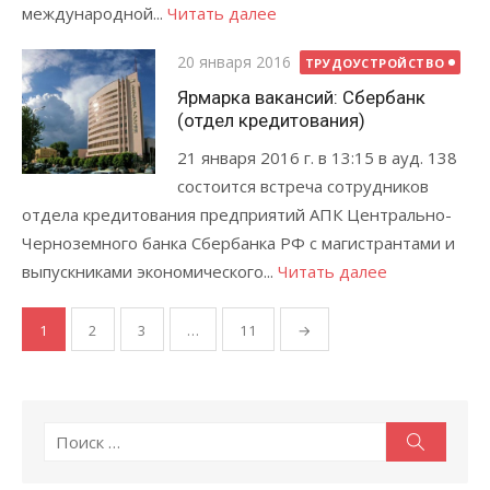
международной...
Читать далее
Posted
20 января 2016
ТРУДОУСТРОЙСТВО
on
Ярмарка вакансий: Сбербанк
(отдел кредитования)
21 января 2016 г. в 13:15 в ауд. 138
состоится встреча сотрудников
отдела кредитования предприятий АПК Центрально-
Черноземного банка Сбербанка РФ с магистрантами и
выпускниками экономического...
Читать далее
Навигация
1
2
3
…
11
→
по
записям
Поиск:
Поиск