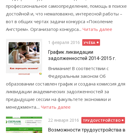
профессиональное самоопределение, помощь в поиске
достойной и, что немаловажно, интересной работы –
вот в общих чертах задачи конкурса «Поколение
Ангстрем». Организатор конкурса...
Читать далее
Posted
1 февраля 2016
УЧЁБА
on
График ликвидации
задолженностей 2014-2015 г.
Внимание! В соответствии с
Федеральным законом Об
образовании составлен график и создана комиссия для
ликвидации академических задолженностей за
предыдущие сессии на факультете экономики и
менеджмента....
Читать далее
Posted
22 января 2016
ТРУДОУСТРОЙСТВО
on
Возможности трудоустройства в