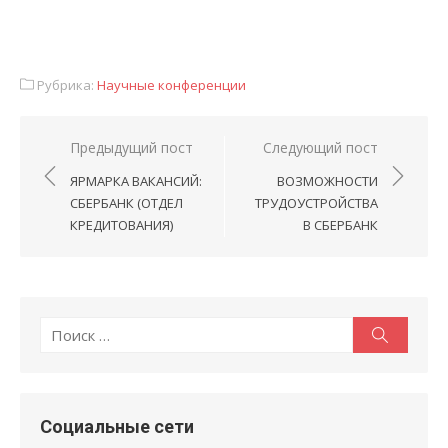
Рубрика:
Научные конференции
Навигация
Предыдущий пост
Следующий пост
по
ЯРМАРКА ВАКАНСИЙ:
ВОЗМОЖНОСТИ
записям
СБЕРБАНК (ОТДЕЛ
ТРУДОУСТРОЙСТВА
КРЕДИТОВАНИЯ)
В СБЕРБАНК
Поиск:
Поиск
Социальные сети